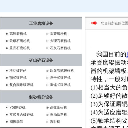
您当前所在的位
工业磨粉设备
高压磨粉机
雷蒙磨粉机
云母石磨粉机
大理石磨粉机
重晶石磨粉机
石灰石磨粉机
我国目前的
矿山碎石设备
承受磨辊振动
器的机架墙板
移动破碎站
欧版鄂式破碎机
颚式破碎机
反击式破碎机
特性，一般对
复合圆锥破碎机
重锤式破碎机
(1)相当大的
(2)足够好的
制砂筛分设备
(3)为保证
VSI制砂机
高效细碎机
(4)为适应
立式复合破碎机
振动给料机
(5)轴承结
圆振动筛
洗砂机