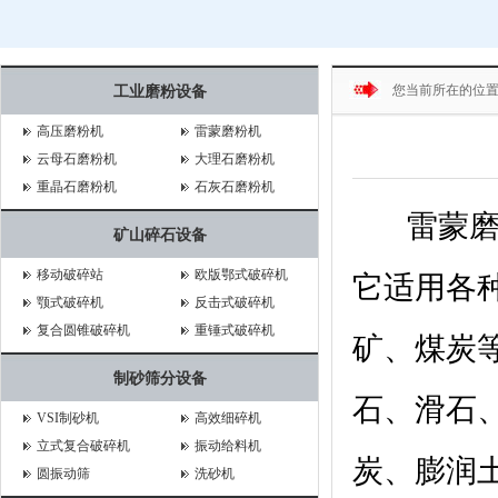
您当前所在的位
工业磨粉设备
高压磨粉机
雷蒙磨粉机
云母石磨粉机
大理石磨粉机
重晶石磨粉机
石灰石磨粉机
雷蒙磨粉
矿山碎石设备
移动破碎站
欧版鄂式破碎机
它适用各
颚式破碎机
反击式破碎机
复合圆锥破碎机
重锤式破碎机
矿、煤炭
制砂筛分设备
石、滑石
VSI制砂机
高效细碎机
立式复合破碎机
振动给料机
炭、膨润
圆振动筛
洗砂机