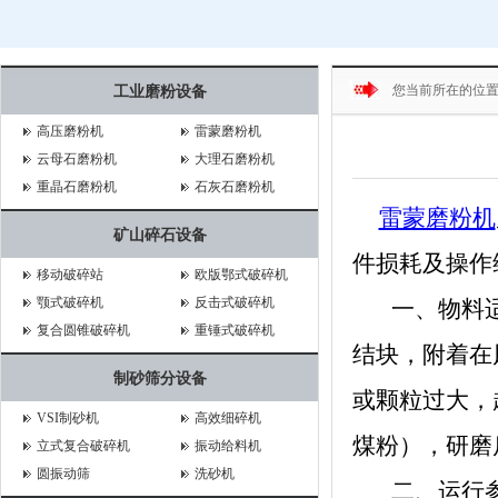
您当前所在的位
工业磨粉设备
高压磨粉机
雷蒙磨粉机
云母石磨粉机
大理石磨粉机
重晶石磨粉机
石灰石磨粉机
雷蒙磨粉机
矿山碎石设备
件损耗及操作
移动破碎站
欧版鄂式破碎机
颚式破碎机
反击式破碎机
一、物料适配
复合圆锥破碎机
重锤式破碎机
结块，附着在
制砂筛分设备
或颗粒过大，
VSI制砂机
高效细碎机
煤粉），研磨
立式复合破碎机
振动给料机
圆振动筛
洗砂机
二、运行参数