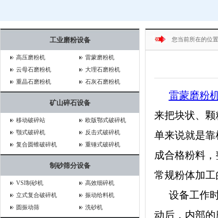
您当前所在的位
工业磨粉设备
高压磨粉机
雷蒙磨粉机
云母石磨粉机
大理石磨粉机
重晶石磨粉机
石灰石磨粉机
雷蒙磨粉
矿山碎石设备
来把块状、颗
移动破碎站
欧版鄂式破碎机
颚式破碎机
反击式破碎机
单来说就是靠
复合圆锥破碎机
重锤式破碎机
成合格粉料，
制砂筛分设备
常规粉体加工
VSI制砂机
高效细碎机
设备工作时
立式复合破碎机
振动给料机
圆振动筛
洗砂机
动后，内部的