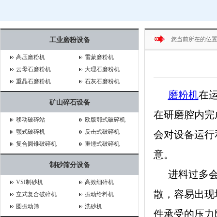
您当前所在的位
工业磨粉设备
高压磨粉机
雷蒙磨粉机
云母石磨粉机
大理石磨粉机
重晶石磨粉机
石灰石磨粉机
磨粉机
在
矿山碎石设备
在研磨腔内完
移动破碎站
欧版鄂式破碎机
颚式破碎机
反击式破碎机
会对设备运行
复合圆锥破碎机
重锤式破碎机
意。
制砂筛分设备
进料过多会
VSI制砂机
高效细碎机
散，容易出现
立式复合破碎机
振动给料机
圆振动筛
洗砂机
件承受的压力