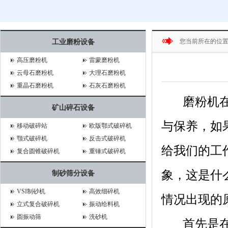
您当前所在的位
工业磨粉设备
高压磨粉机
雷蒙磨粉机
云母石磨粉机
大理石磨粉机
重晶石磨粉机
石灰石磨粉机
磨粉机在经
矿山碎石设备
与保养，如
移动破碎站
欧版鄂式破碎机
颚式破碎机
反击式破碎机
给我们的工
复合圆锥破碎机
重锤式破碎机
象，这是什
制砂筛分设备
VSI制砂机
高效细碎机
情况出现的
立式复合破碎机
振动给料机
圆振动筛
洗砂机
首先是在进