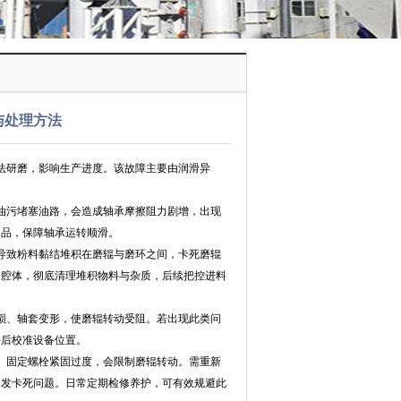
与处理方法
法研磨，影响生产进度。该故障主要由润滑异
污堵塞油路，会造成轴承摩擦阻力剧增，出现
油品，保障轴承运转顺滑。
致粉料黏结堆积在磨辊与磨环之间，卡死磨辊
备腔体，彻底清理堆积物料与杂质，后续把控进料
、轴套变形，使磨辊转动受阻。若出现此类问
件后校准设备位置。
固定螺栓紧固过度，会限制磨辊转动。需重新
引发卡死问题。日常定期检修养护，可有效规避此